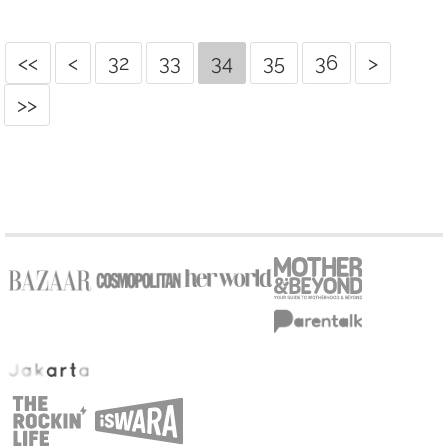
<<
<
32
33
34
35
36
>
>>