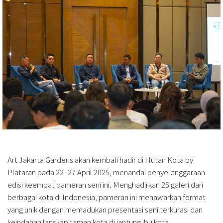
Art Jakarta Gardens akan kembali hadir di Hutan Kota by
Plataran pada 22–27 April 2025, menandai penyelenggaraan
edisi keempat pameran seni ini. Menghadirkan 25 galeri dari
berbagai kota di Indonesia, pameran ini menawarkan format
yang unik dengan memadukan presentasi seni terkurasi dan
keindahan lanskap taman kota di jantung ibu kota.