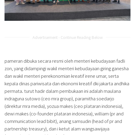
Advertisement - Continue Reading Below
pameran dibuka secara resmi oleh menteri kebudayaan fadli
zon, yang didampingi wakil menteri kebudayaan giring ganesha
dan wakil menteri perekonomian kreatif irene umar, serta
kepala dinas pariwisata dan ekonomi kreatif dki jakarta andhika
permata. turut hadir dalam pembukaan ini adalah maulana
indraguna sutowo (ceo mra group), paramitha soedarjo
(direktur mra media), yozua makes (ceo plataran indonesia),
dewi makes (co-founder plataran indonesia), william (pr and
communication lead bibit), anang samsudin (head of pr and
partnership treasury), dan i ketut alam wangsawijaya