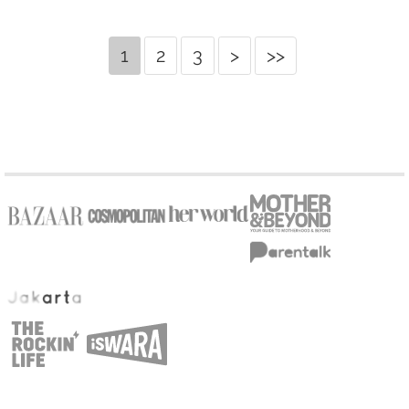
1
2
3
>
>>