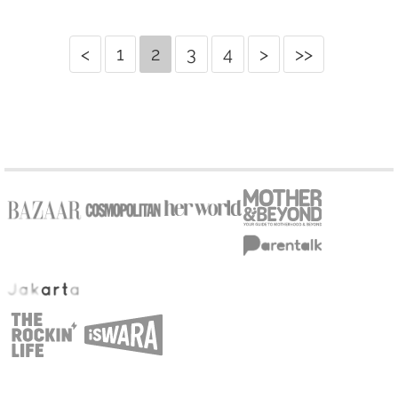
<
1
2
3
4
>
>>