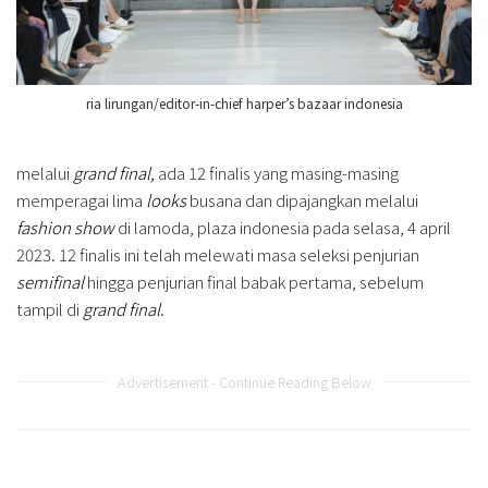
ria lirungan/editor-in-chief harper’s bazaar indonesia
melalui
grand final,
ada 12 finalis yang masing-masing
memperagai lima
looks
busana dan dipajangkan melalui
fashion show
di lamoda, plaza indonesia pada selasa, 4 april
2023. 12 finalis ini telah melewati masa seleksi penjurian
semifinal
hingga penjurian final babak pertama, sebelum
tampil di
grand final
.
Advertisement - Continue Reading Below