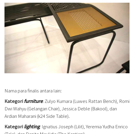
Nama para finalis antara lain:
Kategori
furniture
: Zulyo Kumara (Luwes Rattan Bench), Romi
Dwi Wahyu (Gelangan Chair), Jessica Deble (Bakool), dan
Ardian Maharani (k24 Side Table).
Kategori
lighting
: Ignatius Joseph (Lilit), Yeremia Yudha Enrico
(Tala), dan Danita Maulidia (The Kantjani).