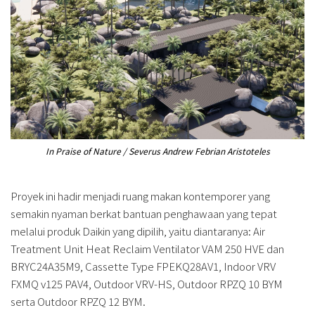
In Praise of Nature / Severus Andrew Febrian Aristoteles
Proyek ini hadir menjadi ruang makan kontemporer yang
semakin nyaman berkat bantuan penghawaan yang tepat
melalui produk Daikin yang dipilih, yaitu diantaranya: Air
Treatment Unit Heat Reclaim Ventilator VAM 250 HVE dan
BRYC24A35M9, Cassette Type FPEKQ28AV1, Indoor VRV
FXMQ v125 PAV4, Outdoor VRV-HS, Outdoor RPZQ 10 BYM
serta Outdoor RPZQ 12 BYM.