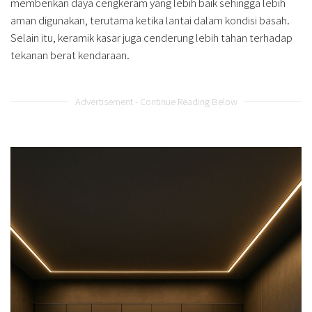
memberikan daya cengkeram yang lebih baik sehingga lebih
aman digunakan, terutama ketika lantai dalam kondisi basah.
Selain itu, keramik kasar juga cenderung lebih tahan terhadap
tekanan berat kendaraan.
Advertisement - Continue Reading Below