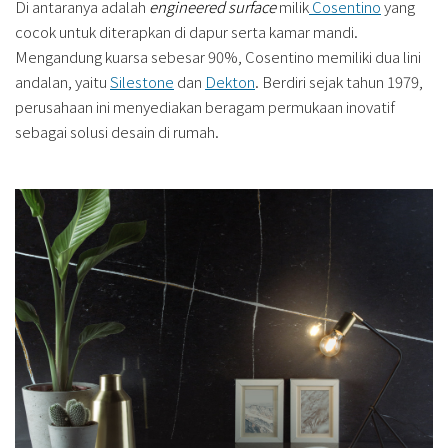
Di antaranya adalah
engineered surface
milik
Cosentino
yang
cocok untuk diterapkan di dapur serta kamar mandi.
Mengandung kuarsa sebesar 90%, Cosentino memiliki dua lini
andalan, yaitu
Silestone
dan
Dekton
. Berdiri sejak tahun 1979,
perusahaan ini menyediakan beragam permukaan inovatif
sebagai solusi desain di rumah.