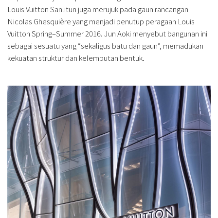
Louis Vuitton Sanlitun juga merujuk pada gaun rancangan
Nicolas Ghesquière yang menjadi penutup peragaan Louis
Vuitton Spring–Summer 2016. Jun Aoki menyebut bangunan ini
sebagai sesuatu yang “sekaligus batu dan gaun”, memadukan
kekuatan struktur dan kelembutan bentuk.