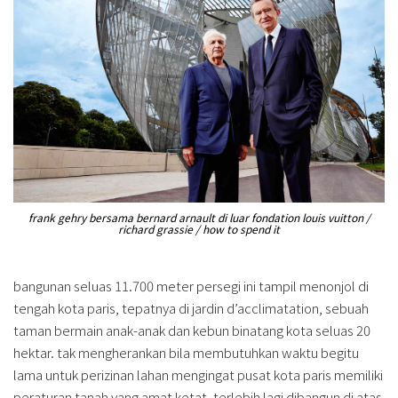
frank gehry bersama bernard arnault di luar fondation louis vuitton /
richard grassie / how to spend it
bangunan seluas 11.700 meter persegi ini tampil menonjol di
tengah kota paris, tepatnya di jardin d’acclimatation, sebuah
taman bermain anak-anak dan kebun binatang kota seluas 20
hektar. tak mengherankan bila membutuhkan waktu begitu
lama untuk perizinan lahan mengingat pusat kota paris memiliki
peraturan tanah yang amat ketat, terlebih lagi dibangun di atas