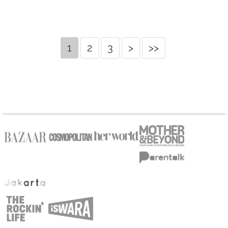
1
2
3
>
>>