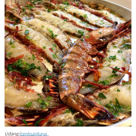
Udang/
cenksarikaya_