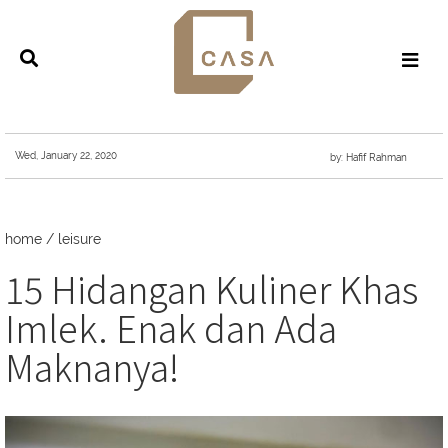
Wed, January 22, 2020
by: Hafif Rahman
home
/
leisure
15 Hidangan Kuliner Khas
Imlek. Enak dan Ada
Maknanya!