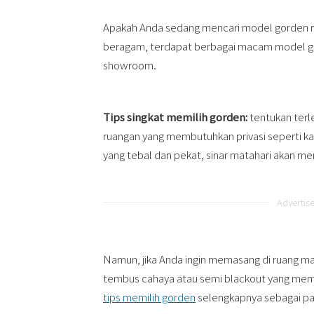
Apakah Anda sedang mencari model gorden mi
beragam, terdapat berbagai macam model go
showroom.
Tips singkat memilih gorden:
tentukan terl
ruangan yang membutuhkan privasi seperti kam
yang tebal dan pekat, sinar matahari akan m
Advertis
Namun, jika Anda ingin memasang di ruang ma
tembus cahaya atau semi blackout yang memb
tips memilih gorden
selengkapnya sebagai p