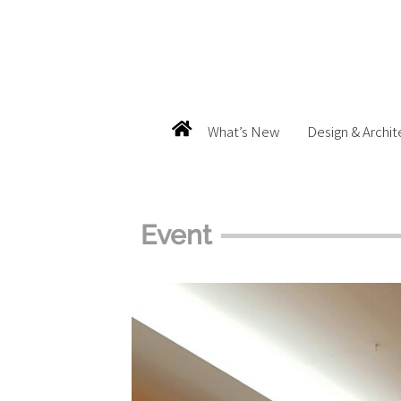
What’s New
Design & Archit
Event