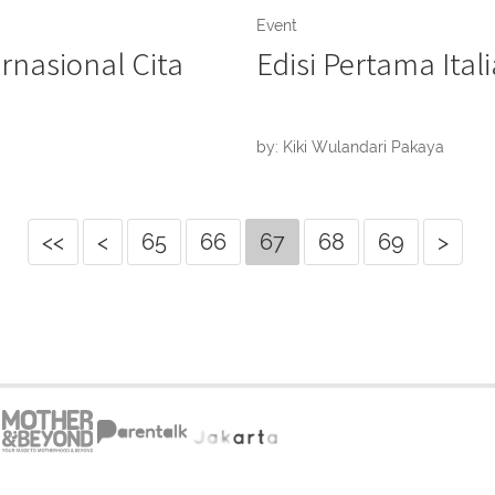
Event
ernasional Cita
Edisi Pertama Ital
by: Kiki Wulandari Pakaya
<<
<
65
66
67
68
69
>