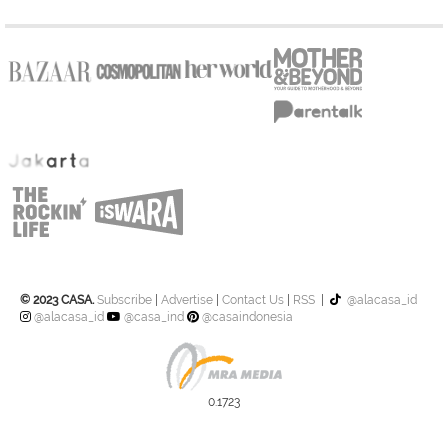
© 2023 CASA.
Subscribe
|
Advertise
|
Contact Us
|
RSS
|
@alacasa_id
@alacasa_id
@casa_ind
@casaindonesia
0.1723