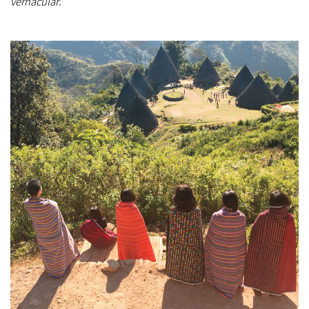
vernacular
.