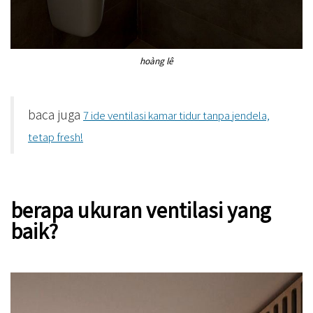
hoàng lê
baca juga
7 ide ventilasi kamar tidur tanpa jendela,
tetap fresh!
berapa ukuran ventilasi yang
baik?