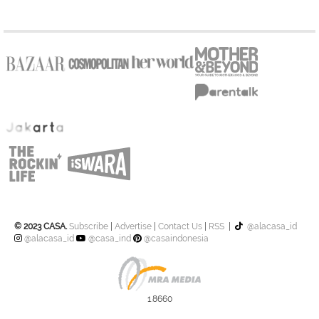
© 2023 CASA.
Subscribe
|
Advertise
|
Contact Us
|
RSS
|
@alacasa_id
@alacasa_id
@casa_ind
@casaindonesia
1.8660