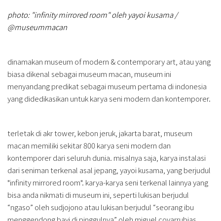
photo: "infinity mirrored room" oleh yayoi kusama /
@museummacan
dinamakan museum of modern & contemporary art, atau yang
biasa dikenal sebagai museum macan, museum ini
menyandang predikat sebagai museum pertama di indonesia
yang didedikasikan untuk karya seni modern dan kontemporer.
terletak di akr tower, kebon jeruk, jakarta barat, museum
macan memiliki sekitar 800 karya seni modern dan
kontemporer dari seluruh dunia. misalnya saja, karya instalasi
dari seniman terkenal asal jepang, yayoi kusama, yang berjudul
"infinity mirrored room". karya-karya seni terkenal lainnya yang
bisa anda nikmati di museum ini, seperti lukisan berjudul
“ngaso” oleh sudjojono atau lukisan berjudul “seorang ibu
menggendong bayi di pinggulnya” oleh miguel covarrubias.