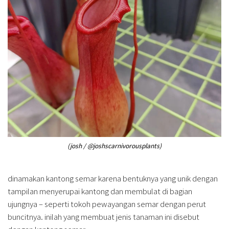
(josh / @joshscarnivorousplants)
dinamakan kantong semar karena bentuknya yang unik dengan
tampilan menyerupai kantong dan membulat di bagian
ujungnya – seperti tokoh pewayangan semar dengan perut
buncitnya. inilah yang membuat jenis tanaman ini disebut