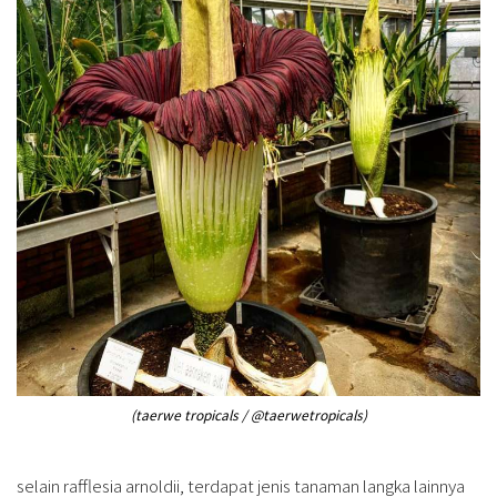
(taerwe tropicals / @taerwetropicals)
selain rafflesia arnoldii, terdapat jenis tanaman langka lainnya