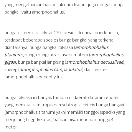
yang mengeluarkan bau busuk dan disebut juga dengan bunga
bangkai, yaitu amorphophallus.
bunga ini memiliki sekitar 170 spesies di dunia. di indonesia,
terdapat beberapa spesies bunga bangkai yang terkenal
diantaranya: bunga bangkai raksasa (
amorphophallus
titanium
), bunga bangkai raksasa sumatera (
amorphophallus
gigas
), bunga bangkai jangkung (
amorphophallus decussilvae
),
suweg (
amorphophallus campanulatus
) dan iles-iles
(amorphophallus oncophyllus).
bunga raksasa ini banyak tumbuh di daerah dataran rendah
yang memiliki iklim tropis dan subtropis. ciri-ciri bunga bangkai
(amorphophallus titanum) yakni memiliki tonggol (spadix) yang
menjulang tinggi ke atas, bahkan bisa mencapai hingga 4
meter.