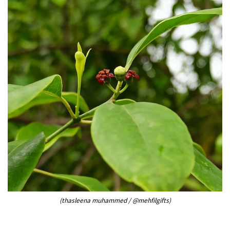
(thasleena muhammed / @mehfilgifts)