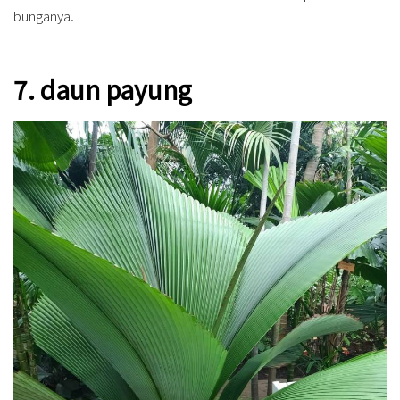
bunganya.
7. daun payung