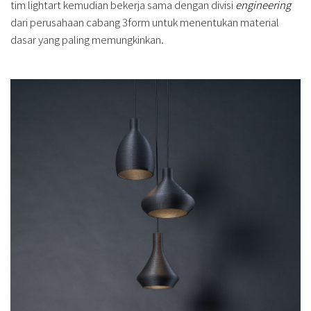
tim lightart kemudian bekerja sama dengan divisi
engineering
dari perusahaan cabang 3form untuk menentukan material
dasar yang paling memungkinkan.