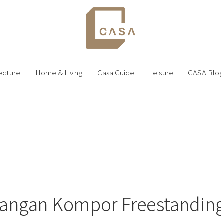
ecture
Home & Living
Casa Guide
Leisure
CASA Blo
angan Kompor Freestanding