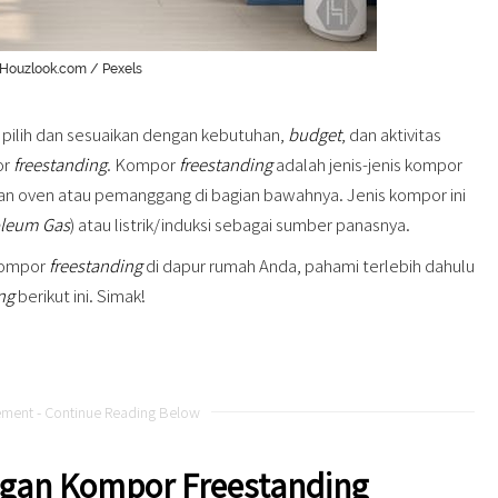
Houzlook.com / Pexels
 pilih dan sesuaikan dengan kebutuhan,
budget
, dan aktivitas
or
freestanding
. Kompor
freestanding
adalah jenis-jenis kompor
an oven atau pemanggang di bagian bawahnya. Jenis kompor ini
oleum Gas
) atau listrik/induksi sebagai sumber panasnya.
kompor
freestanding
di dapur rumah Anda, pahami terlebih dahulu
ng
berikut ini. Simak!
ement - Continue Reading Below
ngan Kompor Freestanding