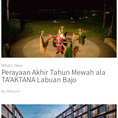
What's New
Perayaan Akhir Tahun Mewah ala
TA’AKTANA Labuan Bajo
by: Meisya K