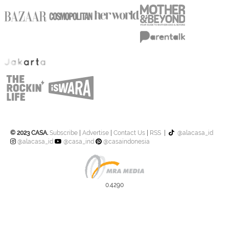
© 2023 CASA.
Subscribe
|
Advertise
|
Contact Us
|
RSS
|
@alacasa_id
@alacasa_id
@casa_ind
@casaindonesia
0.4290