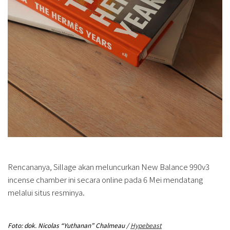
Rencananya, Sillage akan meluncurkan New Balance 990v3
incense chamber ini secara online pada 6 Mei mendatang
melalui situs resminya.
Foto: dok. Nicolas “Yuthanan” Chalmeau /
Hypebeast