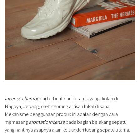
Incense chamber
ini terbuat dari keramik yang diolah di
Nagoya, Jepang, oleh seorang artisan lokal di sana.
Mekanisme penggunaan produk ini adalah dengan cara
memasang
aromatic
incense
pada bagian belakang sepatu
yang nantinya asapnya akan keluar dari lubang sepatu utama.