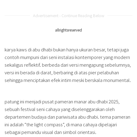
Advertisement - Continue Reading Below
allrightsreserved
karya kaws di abu dhabi bukan hanya ukuran besar, tetapi juga
contoh mumpuni dari seni instalasi kontemporer yang modern
sekaligus reflektif. berbeda dari versi mengapung sebelumnya,
versi ini berada di darat, berbaring di atas pier pelabuhan
sehingga menciptakan efek intim meski berskala monumental.
patung ini menjadi pusat pameran manar abu dhabi 2025,
sebuah festival seni cahaya yang diselenggarakan oleh
departemen budaya dan pariwisata abu dhabi. tema pameran
ini adalah “the light compass”, di mana cahaya dipelajari
sebagai pemandu visual dan simbol orientasi.