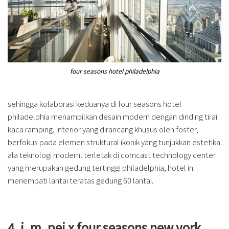
four seasons hotel philadelphia
sehingga kolaborasi keduanya di four seasons hotel
philadelphia menampilkan desain modern dengan dinding tirai
kaca ramping. interior yang dirancang khusus oleh foster,
berfokus pada elemen struktural ikonik yang tunjukkan estetika
ala teknologi modern. terletak di comcast technology center
yang merupakan gedung tertinggi philadelphia, hotel ini
menempati lantai teratas gedung 60 lantai.
4. i. m. pei x four seasons new york