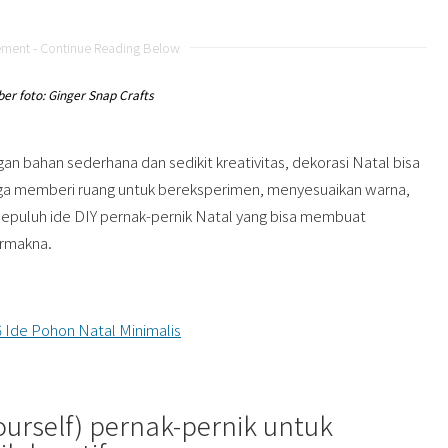
ement - Continue Reading Below
er foto: Ginger Snap Crafts
ngan bahan sederhana dan sedikit kreativitas, dekorasi Natal bisa
i juga memberi ruang untuk bereksperimen, menyesuaikan warna,
 sepuluh ide DIY pernak-pernik Natal yang bisa membuat
ermakna.
6 Ide Pohon Natal Minimalis
Yourself) pernak-pernik untuk