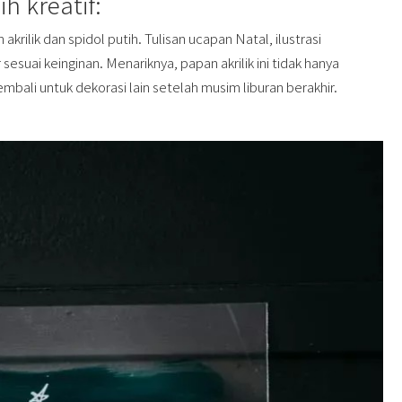
h kreatif:
ilik dan spidol putih. Tulisan ucapan Natal, ilustrasi
sesuai keinginan. Menariknya, papan akrilik ini tidak hanya
embali untuk dekorasi lain setelah musim liburan berakhir.