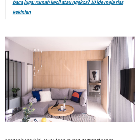
baca juga: rumah kecil atau ngekos? 10 ide meja rias
kekinian
dengan bentuk ini,
layout
dapur yang
compact
dapat