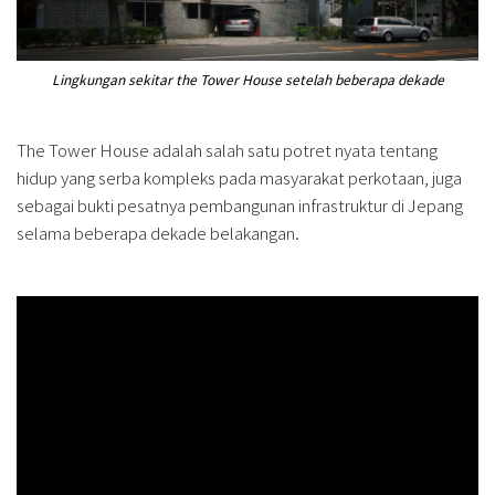
Lingkungan sekitar the Tower House setelah beberapa dekade
The Tower House adalah salah satu potret nyata tentang
hidup yang serba kompleks pada masyarakat perkotaan, juga
sebagai bukti pesatnya pembangunan infrastruktur di Jepang
selama beberapa dekade belakangan.