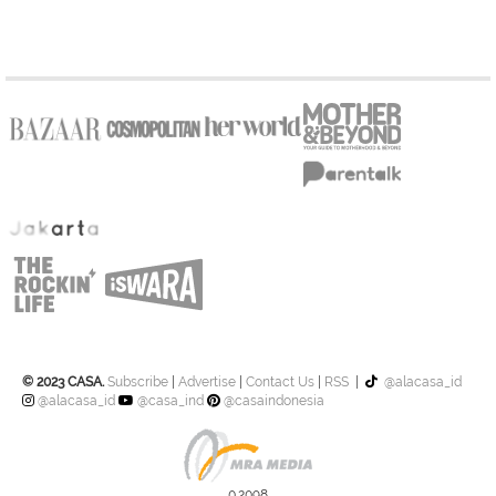
© 2023 CASA.
Subscribe
|
Advertise
|
Contact Us
|
RSS
|
@alacasa_id
@alacasa_id
@casa_ind
@casaindonesia
0.2098