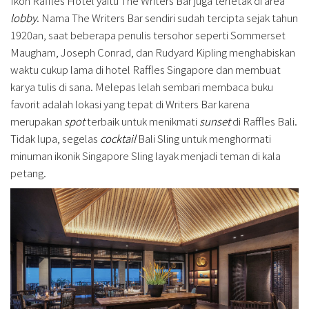
Ikon Raffles Hotel yaitu The Writers Bar juga terletak di area
lobby
. Nama The Writers Bar sendiri sudah tercipta sejak tahun
1920an, saat beberapa penulis tersohor seperti Sommerset
Maugham, Joseph Conrad, dan Rudyard Kipling menghabiskan
waktu cukup lama di hotel Raffles Singapore dan membuat
karya tulis di sana. Melepas lelah sembari membaca buku
favorit adalah lokasi yang tepat di Writers Bar karena
merupakan
spot
terbaik untuk menikmati
sunset
di Raffles Bali.
Tidak lupa, segelas
cocktail
Bali Sling untuk menghormati
minuman ikonik Singapore Sling layak menjadi teman di kala
petang.