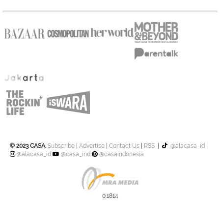
© 2023 CASA.
Subscribe
|
Advertise
|
Contact Us
|
RSS
|
@alacasa_id
@alacasa_id
@casa_ind
@casaindonesia
0.1814