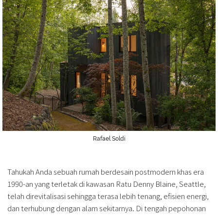
Rafael Soldi
Tahukah Anda sebuah rumah berdesain postmodern khas era
1990-an yang terletak di kawasan Ratu Denny Blaine, Seattle,
telah direvitalisasi sehingga terasa lebih tenang, efisien energi,
dan terhubung dengan alam sekitarnya. Di tengah pepohonan