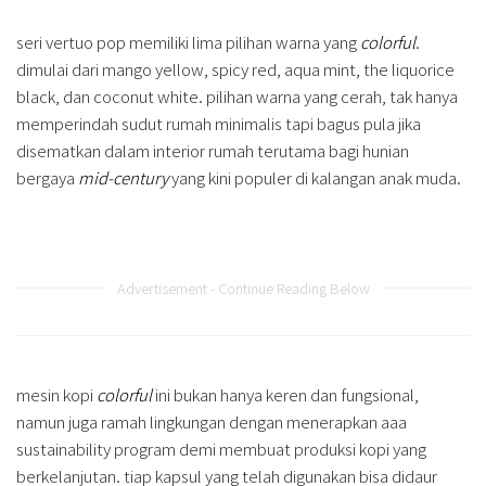
seri vertuo pop memiliki lima pilihan warna yang
colorful
.
dimulai dari mango yellow, spicy red, aqua mint, the liquorice
black, dan coconut white. pilihan warna yang cerah, tak hanya
memperindah sudut rumah minimalis tapi bagus pula jika
disematkan dalam interior rumah terutama bagi hunian
bergaya
mid-century
yang kini populer di kalangan anak muda.
Advertisement - Continue Reading Below
mesin kopi
colorful
ini bukan hanya keren dan fungsional,
namun juga ramah lingkungan dengan menerapkan aaa
sustainability program demi membuat produksi kopi yang
berkelanjutan. tiap kapsul yang telah digunakan bisa didaur