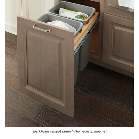
laci khusus tempat sampah / homedesignidea.net