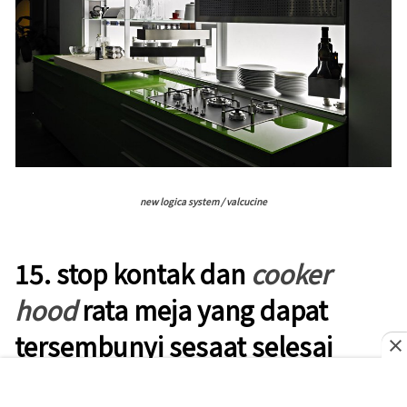
new logica system / valcucine
15.
stop kontak dan
cooker
hood
rata meja
yang dapat
tersembunyi sesaat selesai
digunakan.