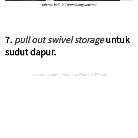
talenan built-in / remodelingzone.net
7.
p
ull out swivel storage
untuk
sudut dapur
.
Advertisement - Continue Reading Below