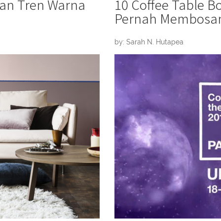
dan Tren Warna
10 Coffee Table B
Pernah Membosa
by: Sarah N. Hutapea