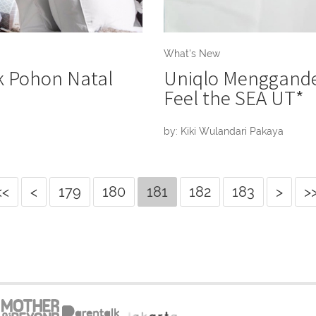
What's New
k Pohon Natal
Uniqlo Menggande
Feel the SEA UT*
by: Kiki Wulandari Pakaya
<<
<
179
180
181
182
183
>
>