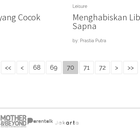
Leisure
 yang Cocok
Menghabiskan Lib
Sapna
by: Prastia Putra
<<
<
68
69
70
71
72
>
>>