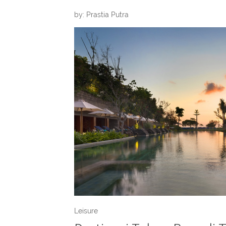
by: Prastia Putra
Leisure