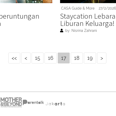
CASA Guide & More
27/2/2026
beruntungan
Staycation Lebaran
h
Liburan Keluarga!
by: Nisrina Zahrani
<<
<
15
16
17
18
19
>