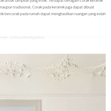
ak untuk tampilan yang etnik. Terdapat beragam corak keramik
maupun tradisional. Corak pada keramik juga dapat dibuat
mik bercorak pada rumah dapat menghasilkan ruangan yang indah
ement - Continue Reading Below