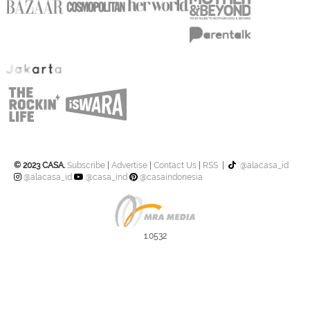
© 2023 CASA.
Subscribe
|
Advertise
|
Contact Us
|
RSS
|
@alacasa_id
@alacasa_id
@casa_ind
@casaindonesia
1.0532