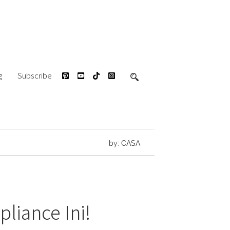
g
Subscribe
by: CASA
liance Ini!