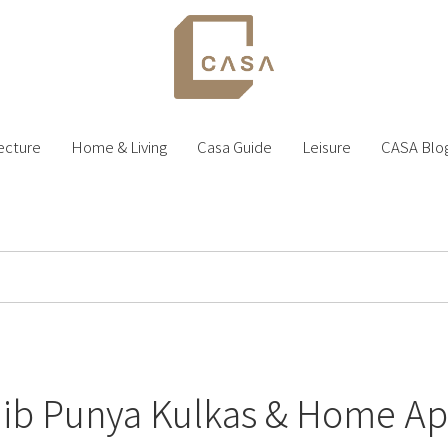
ecture
Home & Living
Casa Guide
Leisure
CASA Blo
jib Punya Kulkas & Home App