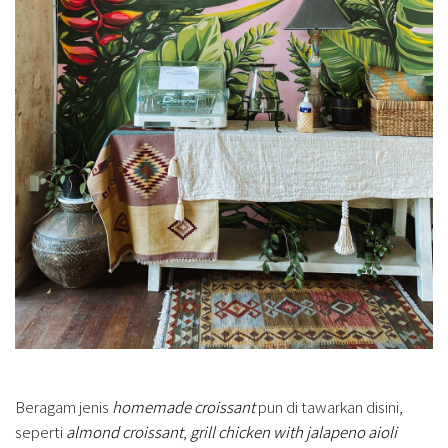
Beragam jenis
homemade
croissant
pun di tawarkan disini,
seperti
almond croissant
,
grill chicken with jalapeno aioli