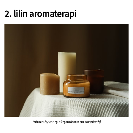
2. lilin aromaterapi
(photo by mary skrynnikova on unsplash)