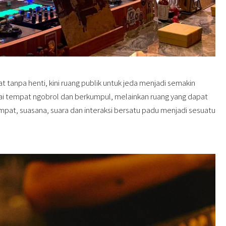
t tanpa henti, kini ruang publik untuk jeda menjadi semakin
gai tempat ngobrol dan berkumpul, melainkan ruang yang dapat
at, suasana, suara dan interaksi bersatu padu menjadi sesuatu