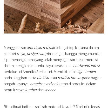
Menggunakan
american red oak
sebagai topik utama dalam
kompetisinya,
design camp
ini dengan bangga mengumumkan
4 pemenang utama yang telah menyuguhkan kreasi mereka
dalam mengolah material kayu berasal dari
hardwood forest
berlokasi di Amerika Serikat ini. Memiliki paras
light brown
pada pinggiran serta
pinkish
atau
reddish brown
pada bagian
tengah kayunya,
american red oak
kerap diproduksi dalam
bentuk
sawn lumber
dan
veneer
.
Bisa dibuat jadi apa sajakah material kayu ini? Mari intip kreasi