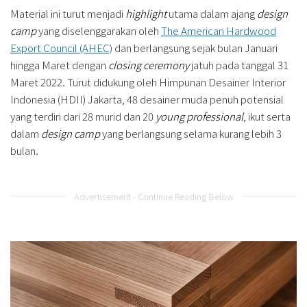
Material ini turut menjadi
highlight
utama dalam ajang
design
camp
yang diselenggarakan oleh
The American Hardwood
Export Council (AHEC)
dan berlangsung sejak bulan Januari
hingga Maret dengan
closing ceremony
jatuh pada tanggal 31
Maret 2022. Turut didukung oleh Himpunan Desainer Interior
Indonesia (HDII) Jakarta, 48 desainer muda penuh potensial
yang terdiri dari 28 murid dan 20
young professional
, ikut serta
dalam
design camp
yang berlangsung selama kurang lebih 3
bulan.
Advertisement - Continue Reading Below