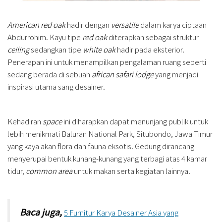
American red oak
hadir dengan
versatile
dalam karya ciptaan
Abdurrohim. Kayu tipe
red oak
diterapkan sebagai struktur
ceiling
sedangkan tipe
white oak
hadir pada eksterior.
Penerapan ini untuk menampilkan pengalaman ruang seperti
sedang berada di sebuah
african safari lodge
yang menjadi
inspirasi utama sang desainer.
Kehadiran
space
ini diharapkan dapat menunjang publik untuk
lebih menikmati Baluran National Park, Situbondo, Jawa Timur
yang kaya akan flora dan fauna eksotis. Gedung dirancang
menyerupai bentuk kunang-kunang yang terbagi atas 4 kamar
tidur,
common area
untuk makan serta kegiatan lainnya.
Baca juga,
5 Furnitur Karya Desainer Asia yang