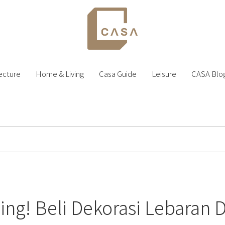
ecture
Home & Living
Casa Guide
Leisure
CASA Blo
ng! Beli Dekorasi Lebaran Di