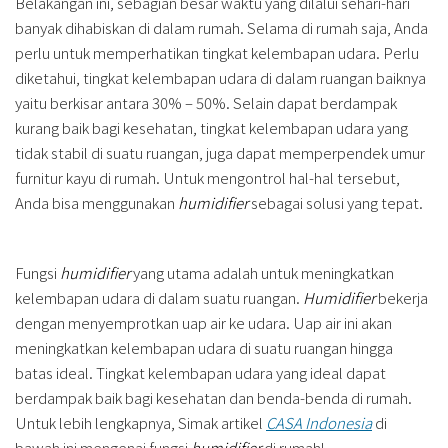
Belakangan ini, sebagian besar waktu yang dilalui sehari-hari
banyak dihabiskan di dalam rumah. Selama di rumah saja, Anda
perlu untuk memperhatikan tingkat kelembapan udara. Perlu
diketahui, tingkat kelembapan udara di dalam ruangan baiknya
yaitu berkisar antara 30% – 50%. Selain dapat berdampak
kurang baik bagi kesehatan, tingkat kelembapan udara yang
tidak stabil di suatu ruangan, juga dapat memperpendek umur
furnitur kayu di rumah. Untuk mengontrol hal-hal tersebut,
Anda bisa menggunakan
humidifier
sebagai solusi yang tepat.
Fungsi
humidifier
yang utama adalah untuk meningkatkan
kelembapan udara di dalam suatu ruangan.
Humidifier
bekerja
dengan menyemprotkan uap air ke udara. Uap air ini akan
meningkatkan kelembapan udara di suatu ruangan hingga
batas ideal. Tingkat kelembapan udara yang ideal dapat
berdampak baik bagi kesehatan dan benda-benda di rumah.
Untuk lebih lengkapnya, Simak artikel
CASA Indonesia
di
bawah ini mengenai fungsi
humidifier
di rumah!