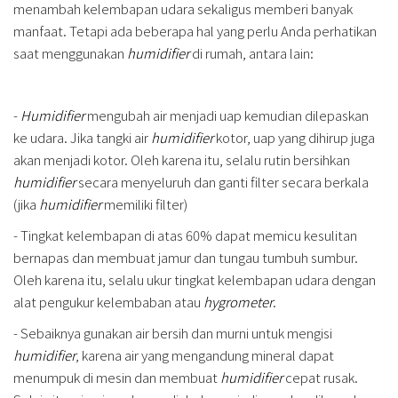
menambah kelembapan udara sekaligus memberi banyak
manfaat. Tetapi ada beberapa hal yang perlu Anda perhatikan
saat menggunakan
humidifier
di rumah, antara lain:
-
Humidifier
mengubah air menjadi uap kemudian dilepaskan
ke udara. Jika tangki air
humidifier
kotor, uap yang dihirup juga
akan menjadi kotor. Oleh karena itu, selalu rutin bersihkan
humidifier
secara menyeluruh dan ganti filter secara berkala
(jika
humidifier
memiliki filter)
- Tingkat kelembapan di atas 60% dapat memicu kesulitan
bernapas dan membuat jamur dan tungau tumbuh sumbur.
Oleh karena itu, selalu ukur tingkat kelembapan udara dengan
alat pengukur kelembaban atau
hygrometer
.
- Sebaiknya gunakan air bersih dan murni untuk mengisi
humidifier
, karena air yang mengandung mineral dapat
menumpuk di mesin dan membuat
humidifier
cepat rusak.