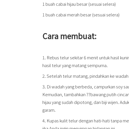
1 buah cabai hijau besar (sesuai selera)
1 buah cabai merah besar (sesuai selera)
Cara membuat:
1. Rebus telur sekitar 6 menit untuk hasil ku
hasil telur yang matang sempurna.
2. Setelah telur matang, pindahkan ke wadah be
3. Di wadah yang berbeda, campurkan soy sau
Kemudian, tambahkan ??bawang putih cincan
hijau yang sudah dipotong, dan biji wijen. A
garam.
4. Kupas kulit telur dengan hati-hati tanpa
jika Anda ingin menyimpan hidangan ini.