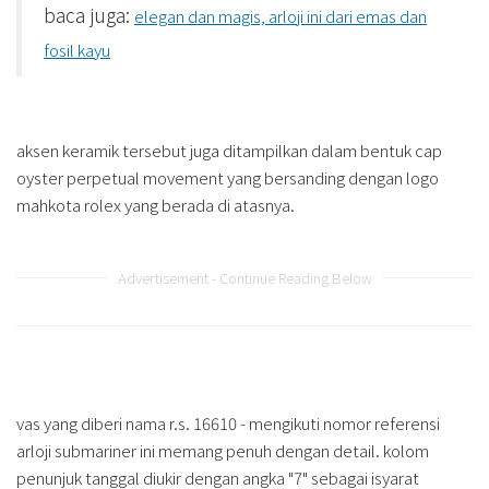
baca juga:
elegan dan magis, arloji ini dari emas dan
fosil kayu
aksen keramik tersebut juga ditampilkan dalam bentuk cap
oyster perpetual movement yang bersanding dengan logo
mahkota rolex yang berada di atasnya.
Advertisement - Continue Reading Below
vas yang diberi nama r.s. 16610 - mengikuti nomor referensi
arloji submariner ini memang penuh dengan detail. kolom
penunjuk tanggal diukir dengan angka "7" sebagai isyarat