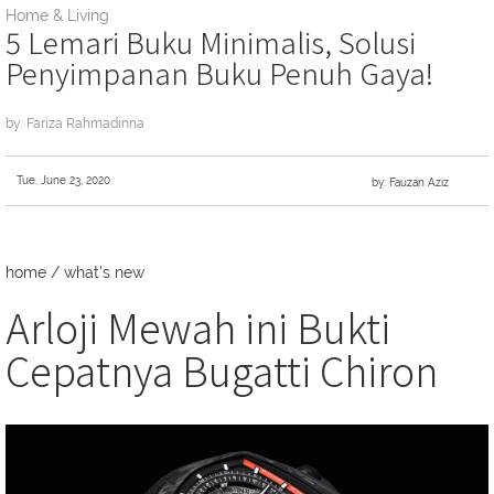
Home & Living
5 Lemari Buku Minimalis, Solusi
Penyimpanan Buku Penuh Gaya!
by: Fariza Rahmadinna
Tue, June 23, 2020
by: Fauzan Aziz
home
/
what's new
Arloji Mewah ini Bukti
Cepatnya Bugatti Chiron