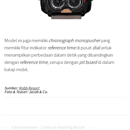
Model ini juga memiliki
chronograph monopusher
yang
memiliki fitur indikator
reference time
di pusat
dial
untuk
menampilkan perbedaan dalam detik yang dibandingkan
dengan
reference time
, serupa dengan
pit board
di dalam
balap mobil.
Sumber:
Robb Report
Foto & Teaser: Jacob & Co.
Advertisement - Continue Reading Below