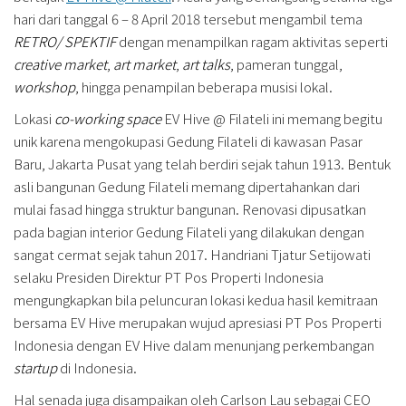
hari dari tanggal 6 – 8 April 2018 tersebut mengambil tema
RETRO/ SPEKTIF
dengan menampilkan ragam aktivitas seperti
creative market
,
art market
,
art talks
, pameran tunggal,
workshop
, hingga penampilan beberapa musisi lokal.
Lokasi
co-working space
EV Hive @ Filateli ini memang begitu
unik karena mengokupasi Gedung Filateli di kawasan Pasar
Baru, Jakarta Pusat yang telah berdiri sejak tahun 1913. Bentuk
asli bangunan Gedung Filateli memang dipertahankan dari
mulai fasad hingga struktur bangunan. Renovasi dipusatkan
pada bagian interior Gedung Filateli yang dilakukan dengan
sangat cermat sejak tahun 2017. Handriani Tjatur Setijowati
selaku Presiden Direktur PT Pos Properti Indonesia
mengungkapkan bila peluncuran lokasi kedua hasil kemitraan
bersama EV Hive merupakan wujud apresiasi PT Pos Properti
Indonesia dengan EV Hive dalam menunjang perkembangan
startup
di Indonesia.
Hal senada juga disampaikan oleh Carlson Lau sebagai CEO