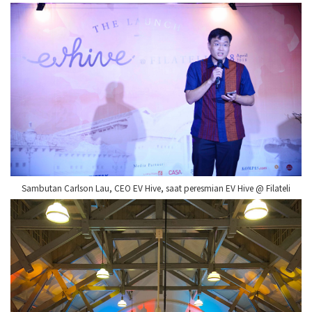
Sambutan Carlson Lau, CEO EV Hive, saat peresmian EV Hive @ Filateli